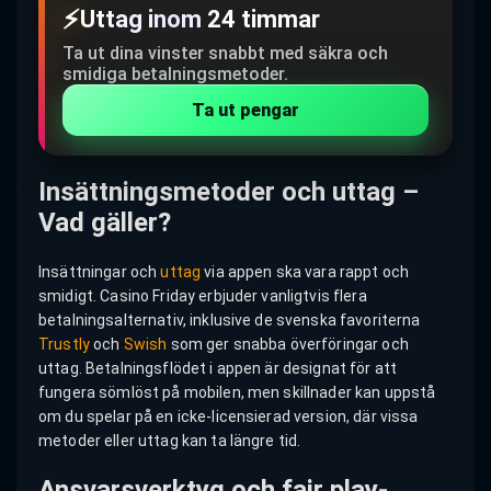
⚡
Uttag inom 24 timmar
Ta ut dina vinster snabbt med säkra och
smidiga betalningsmetoder.
Ta ut pengar
Insättningsmetoder och uttag –
Vad gäller?
Insättningar och
uttag
via appen ska vara rappt och
smidigt. Casino Friday erbjuder vanligtvis flera
betalningsalternativ, inklusive de svenska favoriterna
Trustly
och
Swish
som ger snabba överföringar och
uttag. Betalningsflödet i appen är designat för att
fungera sömlöst på mobilen, men skillnader kan uppstå
om du spelar på en icke-licensierad version, där vissa
metoder eller uttag kan ta längre tid.
Ansvarsverktyg och fair play-