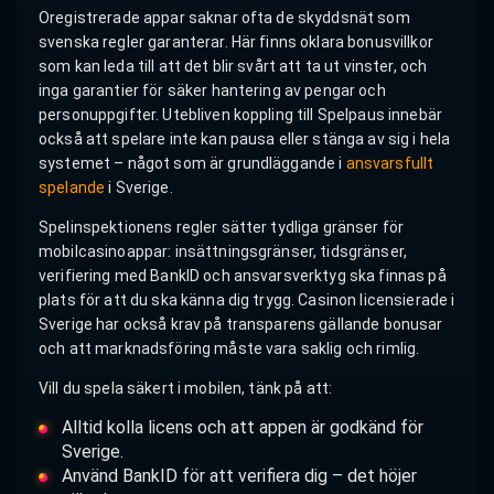
Oregistrerade appar saknar ofta de skyddsnät som
svenska regler garanterar. Här finns oklara bonusvillkor
som kan leda till att det blir svårt att ta ut vinster, och
inga garantier för säker hantering av pengar och
personuppgifter. Utebliven koppling till Spelpaus innebär
också att spelare inte kan pausa eller stänga av sig i hela
systemet – något som är grundläggande i
ansvarsfullt
spelande
i Sverige.
Spelinspektionens regler sätter tydliga gränser för
mobilcasinoappar: insättningsgränser, tidsgränser,
verifiering med BankID och ansvarsverktyg ska finnas på
plats för att du ska känna dig trygg. Casinon licensierade i
Sverige har också krav på transparens gällande bonusar
och att marknadsföring måste vara saklig och rimlig.
Vill du spela säkert i mobilen, tänk på att:
Alltid kolla licens och att appen är godkänd för
Sverige.
Använd BankID för att verifiera dig – det höjer