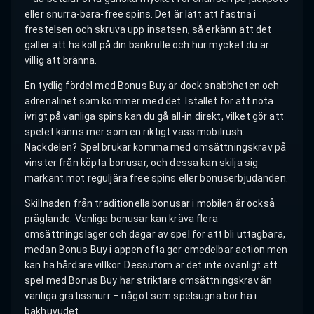
eller snurra-bara-free spins. Det är lätt att fastna i
frestelsen och skruva upp insatsen, så erkänn att det
gäller att ha koll på din bankrulle och hur mycket du är
villig att bränna.
En tydlig fördel med Bonus Buy är dock snabbheten och
adrenalinet som kommer med det. Istället för att nöta
ivrigt på vanliga spins kan du gå all-in direkt, vilket gör att
spelet känns mer som en riktigt vass mobilrush.
Nackdelen? Spel brukar komma med omsättningskrav på
vinster från köpta bonusar, och dessa kan skilja sig
markant mot reguljära free spins eller bonuserbjudanden.
Skillnaden från traditionella bonusar i mobilen är också
präglande. Vanliga bonusar kan kräva flera
omsättningslager och dagar av spel för att bli uttagbara,
medan Bonus Buy i appen ofta ger omedelbar action men
kan ha hårdare villkor. Dessutom är det inte ovanligt att
spel med Bonus Buy har striktare omsättningskrav än
vanliga gratissnurr – något som spelsugna bör ha i
bakhuvudet.