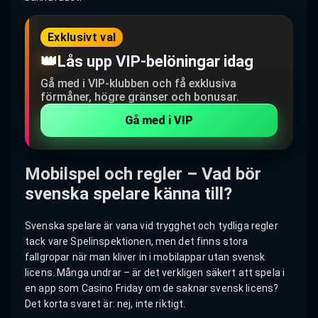
Exklusivt val
👑
Lås upp VIP-belöningar idag
Gå med i VIP-klubben och få exklusiva
förmåner, högre gränser och bonusar.
Gå med i VIP
Mobilspel och regler – Vad bör
svenska spelare känna till?
Svenska spelare är vana vid trygghet och tydliga regler
tack vare Spelinspektionen, men det finns stora
fallgropar när man kliver in i mobilappar utan svensk
licens. Många undrar – är det verkligen säkert att spela i
en app som Casino Friday om de saknar svensk licens?
Det korta svaret är: nej, inte riktigt.