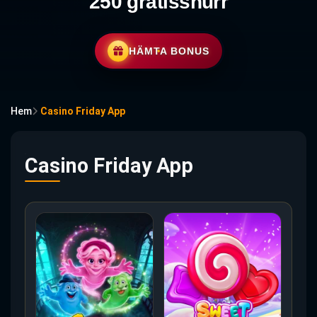
250 gratissnurr
HÄMTA BONUS
Hem
Casino Friday App
Casino Friday App