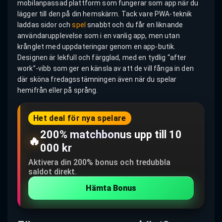
mobilanpassad plattform som fungerar som app när du
lägger till den på din hemskärm. Tack vare PWA-teknik
laddas sidor och
spel
snabbt och du får en liknande
användarupplevelse som i en vanlig app, men utan
krånglet med uppdateringar genom en app-butik.
Designen är lekfull och färgglad, med en tydlig “after
work”-vibb som ger en känsla av att de vill fånga in den
där sköna fredagsstämningen även när du spelar
hemifrån eller på språng.
Het deal för nya spelare
200% matchbonus upp till 10
🔥
000 kr
Aktivera din 200% bonus och tredubbla
saldot direkt.
Hämta Bonus