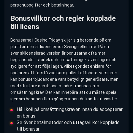
personuppgifter och betalningar.
Bonusvillkor och regler kopplade
till licens
Bonusarna i Casino Friday skiljer sig beroende på om
plattformen är licensierad i Sverige eller inte. På en
svensklicensierad version är bonusarna ofta mer
begränsade i storlek och omsättningskraven lägre och
tydligare för att följa lagen, vilket gör det enklare för
spelaren att förstå vad som gäller. I offshore-versioner
kan bonuserbjudandena vara betydligt generösare, men
med striktare och ibland mindre transparenta
omsättningskrav. Det kan innebära att du måste spela
igenom bonusen flera gånger innan du kan ta ut vinster.
Håll koll på omsättningskraven innan du accepterar
en bonus
Se över betalmetoder och uttagsvillkor kopplade
till bonusar