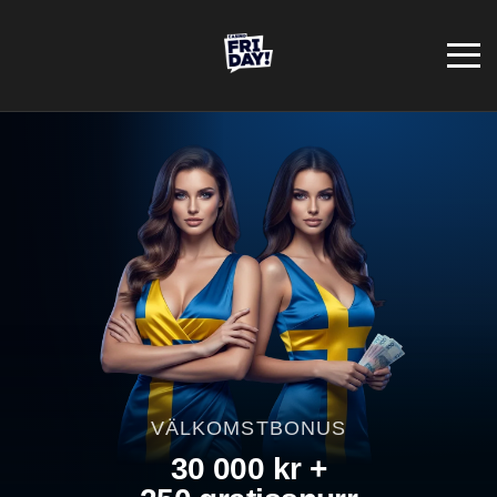
VÄLKOMSTBONUS
30 000 kr +