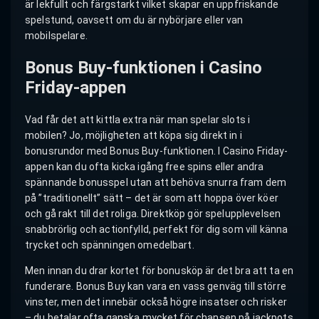
är lekfullt och färgstarkt vilket skapar en uppfriskande
spelstund, oavsett om du är nybörjare eller van
mobilspelare.
Bonus Buy-funktionen i Casino
Friday-appen
Vad får det att kittla extra när man spelar slots i
mobilen? Jo, möjligheten att köpa sig direkt in i
bonusrundor med Bonus Buy-funktionen. I Casino Friday-
appen kan du ofta kicka igång free spins eller andra
spännande bonusspel utan att behöva snurra fram dem
på ”traditionellt” sätt – det är som att hoppa över köer
och gå rakt till det roliga. Direktköp gör spelupplevelsen
snabbrörlig och actionfylld, perfekt för dig som vill känna
trycket och spänningen omedelbart.
Men innan du drar kortet för bonusköp är det bra att ta en
funderare. Bonus Buy kan vara en vass genväg till större
vinster, men det innebär också högre insatser och risker
– du betalar ofta ganska mycket för chansen på jackpots