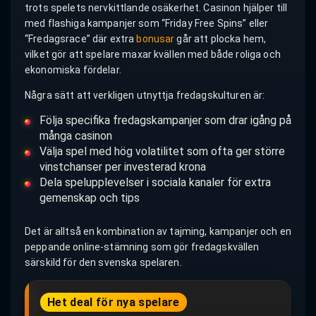
trots spelets nervkittlande osäkerhet. Casinon hjälper till
med flashiga kampanjer som “Friday Free Spins” eller
“Fredagsrace” där extra
bonusar
går att plocka hem,
vilket gör att spelare maxar kvällen med både roliga och
ekonomiska fördelar.
Några sätt att verkligen utnyttja fredagskulturen är:
Följa specifika fredagskampanjer som drar igång på
många casinon
Välja spel med hög volatilitet som ofta ger större
vinstchanser per investerad krona
Dela spelupplevelser i sociala kanaler för extra
gemenskap och tips
Det är alltså en kombination av tajming, kampanjer och en
peppande online-stämning som gör fredagskvällen
särskild för den svenska spelaren.
Het deal för nya spelare