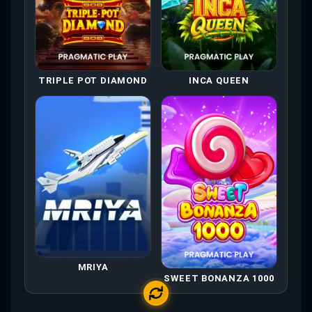
TRIPLE POT DIAMOND
INCA QUEEN
MRIYA
SWEET BONANZA 1000