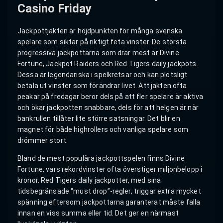
Casino Friday
Jackpottjakten är höjdpunkten för många svenska
spelare som siktar på riktigt feta vinster. De största
progressiva jackpottarna som drar mest är Divine
Fortune, Jackpot Raiders och Red Tigers daily jackpots.
Dessa är legendariska i spelkretsar och kan plötsligt
betala ut vinster som förändrar livet. Att jakten ofta
peakar på fredagar beror dels på att fler spelare är aktiva
och ökar jackpotten snabbare, dels för att helgen är när
bankrullen tillåter lite större satsningar. Det blir en
magnet för både highrollers och vanliga spelare som
drömmer stort.
Bland de mest populära jackpottspelen finns Divine
Fortune, vars rekordvinster ofta överstiger miljonbelopp i
kronor. Red Tigers daily jackpotter, med sina
tidsbegränsade “must drop”-regler, triggar extra mycket
spänning eftersom jackpottarna garanterat måste falla
innan en viss summa eller tid. Det ger en närmast