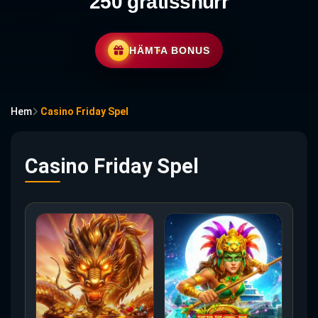
250 gratissnurr
HÄMTA BONUS
Hem
Casino Friday Spel
Casino Friday Spel