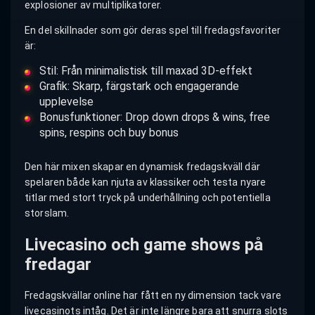
explosioner av multiplikatorer.
En del skillnader som gör deras spel till fredagsfavoriter
är:
Stil: Från minimalistisk till maxad 3D-effekt
Grafik: Skarp, färgstark och engagerande
upplevelse
Bonusfunktioner: Drop down drops & wins, free
spins, respins och buy bonus
Den här mixen skapar en dynamisk fredagskväll där
spelaren både kan njuta av klassiker och testa nyare
titlar med stort tryck på underhållning och potentiella
storslam.
Livecasino och game shows på
fredagar
Fredagskvällar online har fått en ny dimension tack vare
livecasinots intåg. Det är inte längre bara att snurra slots