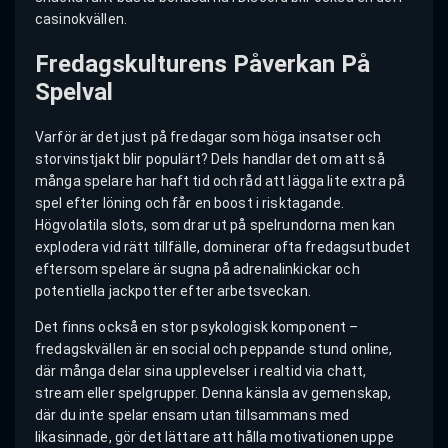
casinokvällen.
Fredagskulturens Påverkan På
Spelval
Varför är det just på fredagar som höga insatser och
storvinstjakt blir populärt? Dels handlar det om att så
många spelare har haft tid och råd att lägga lite extra på
spel efter löning och får en boost i risktagande.
Högvolatila slots, som drar ut på spelrundorna men kan
explodera vid rätt tillfälle, dominerar ofta fredagsutbudet
eftersom spelare är sugna på adrenalinkickar och
potentiella jackpotter efter arbetsveckan.
Det finns också en stor psykologisk komponent –
fredagskvällen är en social och peppande stund online,
där många delar sina upplevelser i realtid via chatt,
stream eller spelgrupper. Denna känsla av gemenskap,
där du inte spelar ensam utan tillsammans med
likasinnade, gör det lättare att hålla motivationen uppe