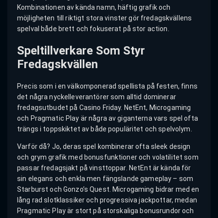
Kombinationen av kända namn, häftig grafik och
möjligheten till riktigt stora vinster gör fredagskvällens
spelval både brett och fokuserat på stor action.
Speltillverkare Som Styr
Fredagskvällen
Precis som i en välkomponerad spellista på festen, finns
det några nyckelleverantörer som alltid dominerar
fredagsutbudet på Casino Friday. NetEnt, Microgaming
och Pragmatic Play är några av giganterna vars spel ofta
trängs i toppskiktet av både populäritet och spelvolym.
Varför då? Jo, deras spel kombinerar ofta sleek design
och grym grafik med bonusfunktioner och volatilitet som
passar fredagsjakt på vinsttoppar. NetEnt är kända för
sin elegans och enkla men fängslande gameplay – som
Starburst och Gonzo’s Quest. Microgaming bidrar med en
lång rad slotklassiker och progressiva jackpottar, medan
Pragmatic Play är stort på storskaliga bonusrundor och