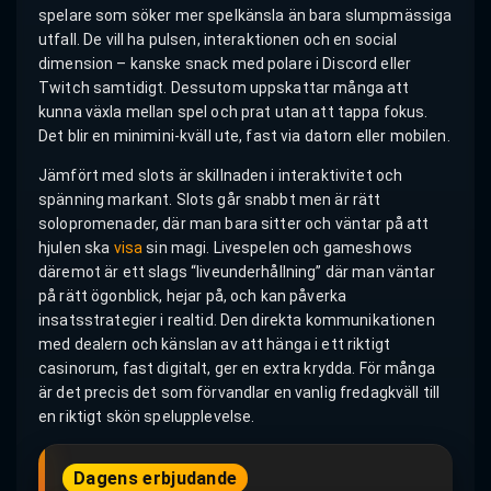
spelare som söker mer spelkänsla än bara slumpmässiga
utfall. De vill ha pulsen, interaktionen och en social
dimension – kanske snack med polare i Discord eller
Twitch samtidigt. Dessutom uppskattar många att
kunna växla mellan spel och prat utan att tappa fokus.
Det blir en minimini-kväll ute, fast via datorn eller mobilen.
Jämfört med slots är skillnaden i interaktivitet och
spänning markant. Slots går snabbt men är rätt
solopromenader, där man bara sitter och väntar på att
hjulen ska
visa
sin magi. Livespelen och gameshows
däremot är ett slags “liveunderhållning” där man väntar
på rätt ögonblick, hejar på, och kan påverka
insatsstrategier i realtid. Den direkta kommunikationen
med dealern och känslan av att hänga i ett riktigt
casinorum, fast digitalt, ger en extra krydda. För många
är det precis det som förvandlar en vanlig fredagkväll till
en riktigt skön spelupplevelse.
Dagens erbjudande