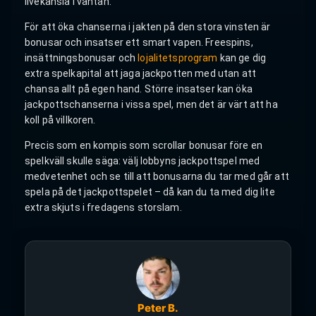
livekänsla i väntan.
För att öka chanserna i jakten på den stora vinsten är
bonusar och insatser ett smart vapen. Freespins,
insättningsbonusar och
lojalitetsprogram
kan ge dig
extra spelkapital att jaga jackpotten med utan att
chansa allt på egen hand. Större insatser kan öka
jackpottschanserna i vissa spel, men det är värt att ha
koll på villkoren.
Precis som en kompis som scrollar bonusar före en
spelkväll skulle säga: välj lobbyns jackpottspel med
medvetenhet och se till att bonusarna du tar med går att
spela på det jackpottspelet – då kan du ta med dig lite
extra skjuts i fredagens storslam.
Peter B.