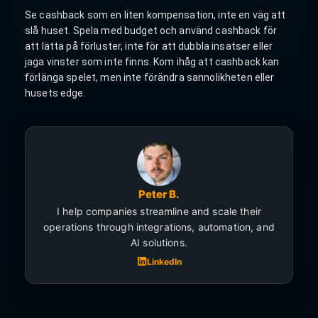
Se cashback som en liten kompensation, inte en väg att
slå huset. Spela med budget och använd cashback för
att lätta på förluster, inte för att dubbla insatser eller
jaga vinster som inte finns. Kom ihåg att cashback kan
förlänga spelet, men inte förändra sannolikheten eller
husets edge.
Peter B.
I help companies streamline and scale their
operations through integrations, automation, and
AI solutions.
LinkedIn