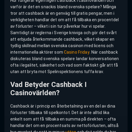
Hur fungerar egentligen cashback i casinovärlden och
varför är det en snackis bland svenska spelare? Många
tror att cashback är en genväg till gratis pengar, men i
verkligheten handlar det om att få tillbaka en procentdel
av förluster – vilket i sin tur påverkar hur vi spelar.
Samtidigt är reglerna i Sverige kniviga och gör det svårt
att erbjuda återkommande cashback, vilket skapar en
tydlig skillnad mellan svenska casinon med licens och
internationella aktörer som
Casino Friday
. När cashback
diskuteras bland svenska spelare landar konversationen
ofta i legalitet, säkerhet och vad som faktiskt går att få
utan att bryta mot Spelinspektionens tuffa krav.
Vad Betyder Cashback I
Casinovärlden?
Cashback är i princip en återbetalning av en del av dina
förluster tillbaka till spelkontot. Det är inte alltid lika
enkelt som att få tillbaka en summa på direkten – ofta
handlar det om en procentsats av nettoförlusten, alltså