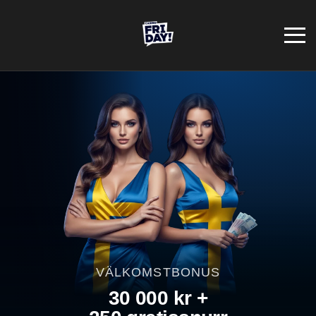
VÄLKOMSTBONUS
30 000 kr +