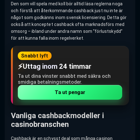
Den som vill spela med koll bör alltid läsa reglerna noga
och förstå att återkommande cashback just nu inte är
något som godkänns inom svensk licensiering. Detta gör
också att konceptet cashback ofta marknadsförs med
omsorg – ibland under andra namn som ”förlustskydd”
för att kunna falla inom regelverket.
Snabbt lyft
⚡
Uttag inom 24 timmar
Ta ut dina vinster snabbt med säkra och
smidiga betalningsmetoder.
Ta ut pengar
Vanliga cashbackmodeller i
casinobranschen
Cashback är en schysst deal som många casinon