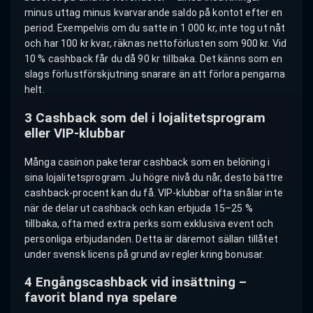
minus uttag minus kvarvarande saldo på kontot efter en
period. Exempelvis om du satte in 1 000 kr, inte tog ut nåt
och har 100 kr kvar, räknas nettoförlusten som 900 kr. Vid
10 % cashback får du då 90 kr tillbaka. Det känns som en
slags förlustförskjutning snarare än att förlora pengarna
helt.
3 Cashback som del i lojalitetsprogram
eller VIP-klubbar
Många casinon paketerar cashback som en belöning i
sina lojalitetsprogram. Ju högre nivå du når, desto bättre
cashback-procent kan du få. VIP-klubbar ofta snålar inte
när de delar ut cashback och kan erbjuda 15–25 %
tillbaka, ofta med extra perks som exklusiva event och
personliga erbjudanden. Detta är däremot sällan tillåtet
under svensk licens på grund av regler kring bonusar.
4 Engångscashback vid insättning –
favorit bland nya spelare