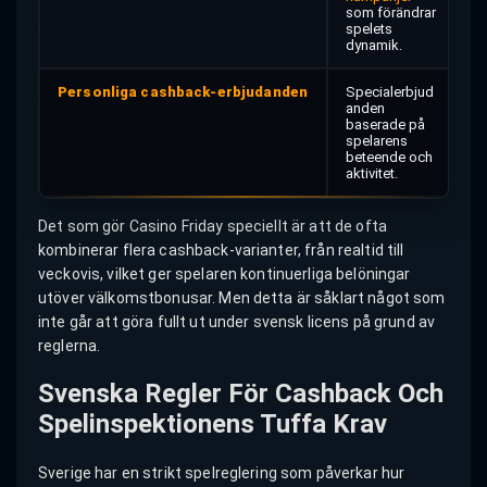
som förändrar
spelets
dynamik.
Personliga cashback-erbjudanden
Specialerbjud
anden
baserade på
spelarens
beteende och
aktivitet.
Det som gör Casino Friday speciellt är att de ofta
kombinerar flera cashback-varianter, från realtid till
veckovis, vilket ger spelaren kontinuerliga belöningar
utöver välkomstbonusar. Men detta är såklart något som
inte går att göra fullt ut under svensk licens på grund av
reglerna.
Svenska Regler För Cashback Och
Spelinspektionens Tuffa Krav
Sverige har en strikt spelreglering som påverkar hur