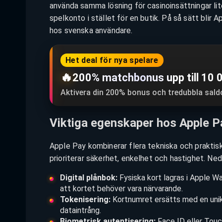
använda samma lösning för casinoin­sättningar li
spelkonto i stället för en butik. På så sätt blir
hos svenska användare.
Het deal för nya spelare
🔥
200% matchbonus upp till 10 
Aktivera din 200% bonus och tredubbla saldo
Viktiga egenskaper hos Apple P
Apple Pay kombinerar flera tekniska och prakti
prioriterar säkerhet, enkelhet och hastighet. N
Digital plånbok:
Fysiska kort lagras i Apple Wa
att kortet behöver vara närvarande.
Tokenisering:
Kortnumret ersätts med en unik t
dataintrång.
Biometrisk autentisering:
Face ID eller Touch