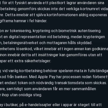
let för att fysiskt använda ett plastkort lagrar användaren sina
n betalning genomförs skickas inte det verkliga kortnumret vida
rare. Detta innebär att själva kortinformationen aldrig exponeras
gifterna hamnar i fel händer.
 av tokenisering, kryptering och biometrisk autentisering.
ot en digital representation vid betalning, medan krypteringen
n, betalningsnätverket och mottagaren hålls skyddad.
 enhetens lösenkod, vilket innebär att ingen annan kan godkänn
sinon innebär detta att insättningar kan genomföras utan att
kapar ett extra säkerhetslager.
g: vid vanlig kortbetalning behöver spelaren mata in fullständig
kod från banken. Med Apple Pay har processen redan förberett
det endast token och nödvändig transaktionsdata som skickas.
are, samtidigt som användaren får en mer sammanhållen
r ihop utan onödiga steg.
i butiker, på e-handelssajter eller i appar är steget till att