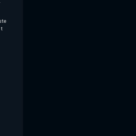
.
ste
et