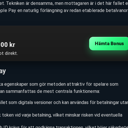
tet. Tekniken är densamma, men mottagaren är i det här fallet 
 Apple Pay en naturlig förlängning av redan etablerade betalvanor
Hämta Bonus
000 kr
t direkt.
ay
ska egenskaper som gör metoden attraktiv för spelare som
edan sammanfattas de mest centrala funktionerna:
llet som digitala versioner och kan användas för betalningar uta
oken vid varje betalning, vilket minskar risken vid eventuella
 ID krävs för att godkänna transaktionen, vilket höjer säkerhete