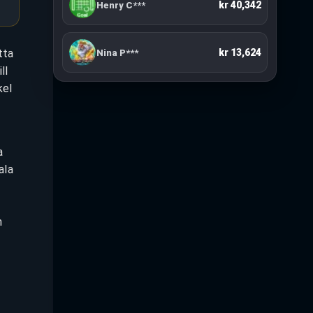
kr 8,242
Mia G***
tta
kr 40,342
Henry C***
ll
kel
a
ala
h