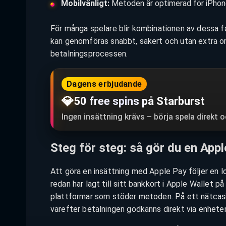
Mobilvänligt:
Metoden är optimerad för iPhone
För många spelare blir kombinationen av dessa f
kan genomföras snabbt, säkert och utan extra om
betalningsprocessen.
Dagens erbjudande
💎
50 free spins på Starburst
Ingen insättning krävs – börja spela direkt o
Steg för steg: så gör du en Appl
Att göra en insättning med Apple Pay följer en l
redan har lagt till sitt bankkort i Apple Wallet p
plattformar som stöder metoden. På ett nätcasi
varefter betalningen godkänns direkt via enhete