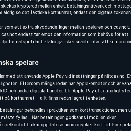
skickas krypterad mellan enhet, betalningsnätverk och mottaga
 aldrig se det faktiska kortnumret, endast den digitala tokenen
r som ett extra skyddande lager mellan spelaren och casinot,
h casinot endast tar emot den information som behövs för att
iljö för nätspel där betalningar sker snabbt utan att komprom
nska spelare
elar med att använda Apple Pay vid insättningar på nätcasino. E
igheten. Eftersom många redan har Apple-enheter och är vana
nkID och andra digitala tjänster, blir Apple Pay ett naturligt steg
t på kortnumret – allt finns redan lagrat i enheten.
-betalningar behandlas i praktiken som korttransaktioner, men 
åste fyllas i. När betalningen godkänns i mobilen sker
å spelkontot brukar uppdateras inom mycket kort tid. För spel