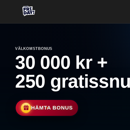
VÄLKOMSTBONUS
30 000 kr +
250 gratissnu
HÄMTA BONUS