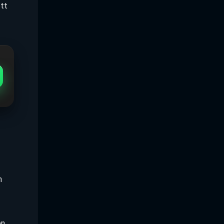
ett
n
n.