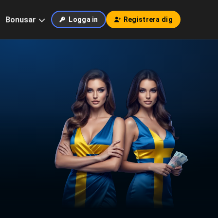
Bonusar
Logga in
Registrera dig