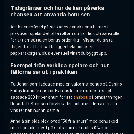
Tidsgränser och hur de kan påverka
chansen att använda bonusen
Att ha en månad på sig känns ganska snällt, men i
praktiken spelar det ofta roll om du har tid och bankrulle
för att omsätta en bonus ordentligt. Missar du sista
dagen för att omsätta ligger hela bonusen i
papperskorgen, plus eventuell vinst du byggt upp.
Exempel från verkliga spelare och hur
fällorna ser ut i praktiken
Ta Johan som laddade med en välkomstbonus på Casino
Friday liknande casino. Han läste inte maxinsats och
satsade 200 kr per snurr för att
snabba
på omsättningen.
Resultat? Bonusen förverkades och med den även alla
vinster han hunnit samla.
Anna å sin sida blev lovad “50 fria snurr” med bonuskod,
men spelade mest på slots som räknades 0% mot