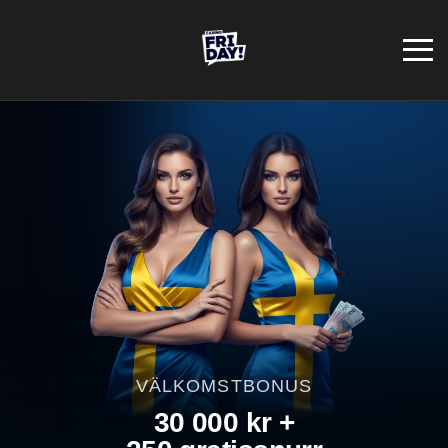
VÄLKOMSTBONUS
30 000 kr +