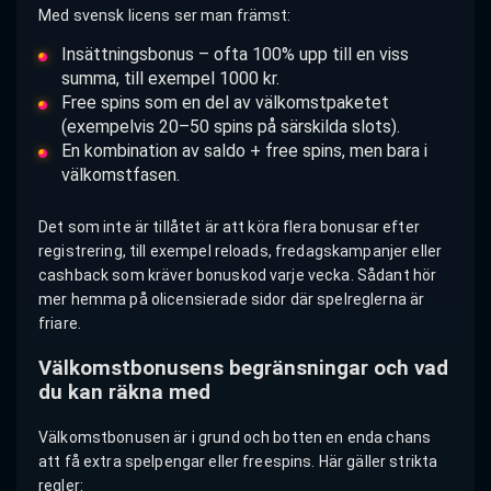
Med svensk licens ser man främst:
Insättningsbonus – ofta 100% upp till en viss
summa, till exempel 1000 kr.
Free spins som en del av välkomstpaketet
(exempelvis 20–50 spins på särskilda slots).
En kombination av saldo + free spins, men bara i
välkomstfasen.
Det som inte är tillåtet är att köra flera bonusar efter
registrering, till exempel reloads, fredagskampanjer eller
cashback som kräver bonuskod varje vecka. Sådant hör
mer hemma på olicensierade sidor där spelreglerna är
friare.
Välkomstbonusens begränsningar och vad
du kan räkna med
Välkomstbonusen är i grund och botten en enda chans
att få extra spelpengar eller freespins. Här gäller strikta
regler: