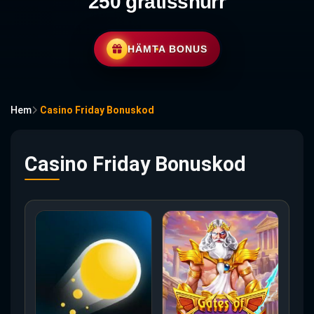
250 gratissnurr
HÄMTA BONUS
Hem
Casino Friday Bonuskod
Casino Friday Bonuskod