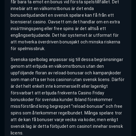
får bara ta emot en bonus vid första spelstillfället. Det
innebär att en välkomstbonus är det enda
bonuserbjudandet en svensk spelare kan få från ett
licensierat casino. Oavsett om det handlar om en extra
insättningspeng eller free spins är det alltså ett
engångserbjudande. Det här systemet är utformat för
att motverka överdriven bonusjakt och minska riskerna
för spelmissbruk.
Svenska spelbolag anpassar sig till dessa begränsningar
genom att erbjuda en välkomstbonus utan den
uppföljande floran av reload-bonusar och kampanjkoder
som man ofta ser hos casinon utan svensk licens. Därför
är det helt enkelt inte kommersiellt eller lagenligt
försvarbart att erbjuda frekventa Casino Friday
bonuskoder för svenska kunder. Ibland förekommer
missförstånd kring begreppet ”reload-bonusar” och free
spins som återkommer regelbundet. Många spelare tror
att de kan få bonuser varje vecka via koder, men enligt
svensk lag är detta förbjudet om casinot innehar svensk
licens.