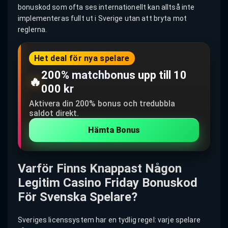
bonuskod som ofta ses internationellt kan alltså inte
implementeras fullt ut i Sverige utan att bryta mot
reglerna.
Het deal för nya spelare
200% matchbonus upp till 10
🔥
000 kr
Aktivera din 200% bonus och tredubbla
saldot direkt.
Hämta Bonus
Varför Finns Knappast Någon
Legitim Casino Friday Bonuskod
För Svenska Spelare?
Sveriges licenssystem har en tydlig regel: varje spelare