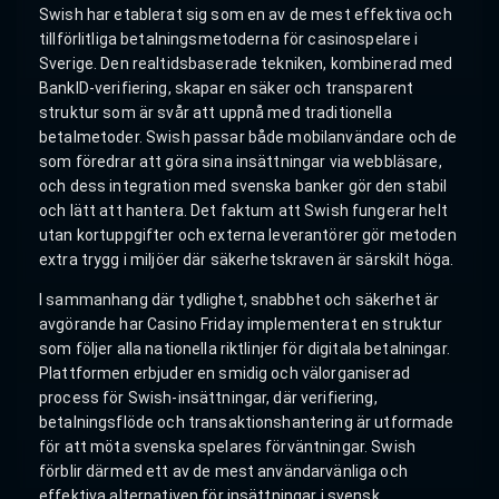
Swish har etablerat sig som en av de mest effektiva och
tillförlitliga betalningsmetoderna för casinospelare i
Sverige. Den realtidsbaserade tekniken, kombinerad med
BankID-verifiering, skapar en säker och transparent
struktur som är svår att uppnå med traditionella
betalmetoder. Swish passar både mobilanvändare och de
som föredrar att göra sina insättningar via webbläsare,
och dess integration med svenska banker gör den stabil
och lätt att hantera. Det faktum att Swish fungerar helt
utan kortuppgifter och externa leverantörer gör metoden
extra trygg i miljöer där säkerhetskraven är särskilt höga.
I sammanhang där tydlighet, snabbhet och säkerhet är
avgörande har Casino Friday implementerat en struktur
som följer alla nationella riktlinjer för digitala betalningar.
Plattformen erbjuder en smidig och välorganiserad
process för Swish-insättningar, där verifiering,
betalningsflöde och transaktionshantering är utformade
för att möta svenska spelares förväntningar. Swish
förblir därmed ett av de mest användarvänliga och
effektiva alternativen för insättningar i svensk