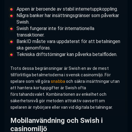
Appen är beroende av stabil internetuppkoppling.
Några banker har insättningsgränser som påverkar
Swish.
Swish fungerar inte för internationella
transaktioner.
BankID måste vara uppdaterat för att betalningen
ska genomföras.
Tekniska driftstörningar kan påverka betalflöden.
Trots dessa begränsningar är Swish en av de mest
tillförlitliga betalmetoderna i svensk casinomiljö. För
spelare som vill göra
snabba
och säkra insättningar utan
att hantera kortuppgifter är Swish ofta
förstahandsvalet. Kombinationen av enkelhet och
säkerhetsnivå gör metoden attraktiv oavsett om
spelaren är nybörjare eller van vid digitala betalningar.
Mobilanvändning och Swish i
casinomiljö