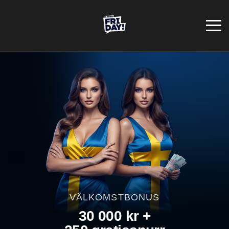
VÄLKOMSTBONUS
30 000 kr +