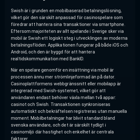
Swish är i grunden en mobilbaserad betalningslösning,
vilket gör den särskilt anpassad för casinospelare som
föredrar att hantera sina transaktioner via smartphone.
Eftersom majoriteten av allt spelande i Sverige sker via
mobil är Swish ett logiskt steg i utvecklingen av moderna
betalningsflöden. Applikationen fungerar på både iOS och
Android, och den är byggd för att hantera
realtidskommunikation med BankID.
När en spelare genomför en insättning via mobil är
processen ännu mer strömlinjeformad än på dator.
Casinoplattformens webbgränssnitt eller mobilapp är
integrerad med Swish-systemet, vilket gör att
användaren endast behöver växla mellan två appar:
casinot och Swish. Transaktionen synkroniseras
automatiskt och bekräftelsen registreras utan manuella
moment. Mobilbetalningar har blivit standard bland
svenska användare, och det är särskilt tydligt i
casinomiljö där hastighet och enkelhet är centrala
faktorer.