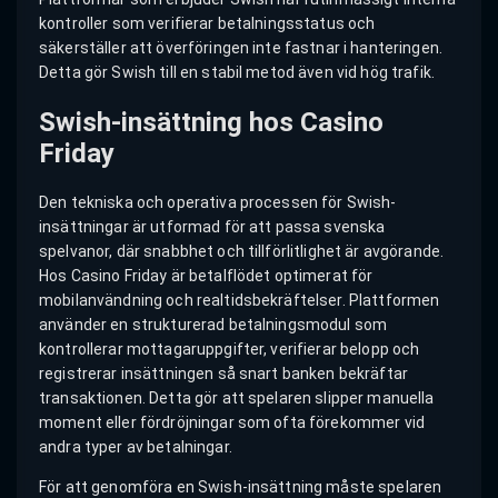
kontroller som verifierar betalningsstatus och
säkerställer att överföringen inte fastnar i hanteringen.
Detta gör Swish till en stabil metod även vid hög trafik.
Swish-insättning hos Casino
Friday
Den tekniska och operativa processen för Swish-
insättningar är utformad för att passa svenska
spelvanor, där snabbhet och tillförlitlighet är avgörande.
Hos Casino Friday är betalflödet optimerat för
mobilanvändning och realtidsbekräftelser. Plattformen
använder en strukturerad betalningsmodul som
kontrollerar mottagaruppgifter, verifierar belopp och
registrerar insättningen så snart banken bekräftar
transaktionen. Detta gör att spelaren slipper manuella
moment eller fördröjningar som ofta förekommer vid
andra typer av betalningar.
För att genomföra en Swish-insättning måste spelaren