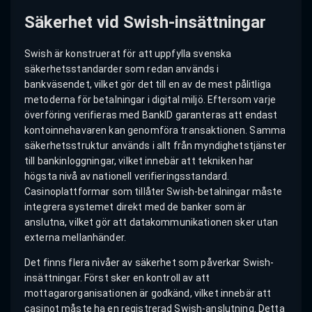
Säkerhet vid Swish-insättningar
Swish är konstruerat för att uppfylla svenska
säkerhetsstandarder som redan används i
bankväsendet, vilket gör det till en av de mest pålitliga
metoderna för betalningar i digital miljö. Eftersom varje
överföring verifieras med BankID garanteras att endast
kontoinnehavaren kan genomföra transaktionen. Samma
säkerhetsstruktur används i allt från myndighetstjänster
till bankinloggningar, vilket innebär att tekniken har
högsta nivå av nationell verifieringsstandard.
Casinoplattformar som tillåter Swish-betalningar måste
integrera systemet direkt med de banker som är
anslutna, vilket gör att datakommunikationen sker utan
externa mellanhänder.
Det finns flera nivåer av säkerhet som påverkar Swish-
insättningar. Först sker en kontroll av att
mottagarorganisationen är godkänd, vilket innebär att
casinot måste ha en registrerad Swish-anslutning. Detta