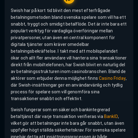
Swish har på kort tid blivit den mest efterfrågade
betalningsmetoden bland svenska spelare som vill ha ett
snabbt, tryggt och smidigt betalflöde. Det är inte bara ett
populärt verktyg för vardagliga överföringar mellan
privatpersoner, utan även en central komponent för
digitala tjänster som kräver omedelbar
betalningsbekräftelse. I takt med att mobilspelandet
ökar och allt fler användare vill hantera sina transaktioner
direkt från mobiltelefonen, har Swish blivit en naturlig del
av betalningsstrukturen inom casinobranschen. Bland de
aktörer som erbjuder denna möjlighet finns
Casino Friday
,
där Swish-insättningar ger en användarvänlig och tydlig
process för spelare som vill genomföra sina
transaktioner snabbt och effektivt.
Swish fungerar som en säker och bankintegrerad
betaltjänst där varje transaktion verifieras via
BankID
,
vilket gör att betalningar inte bara går snabbt, utan även
uppfyller högt ställda säkerhetskrav. För svenska spelare
innebär detta att insättningsprocessen är både