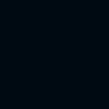
BETALNINGSMETODER