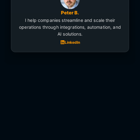
Peter B.
I help companies streamline and scale their
operations through integrations, automation, and
AI solutions.
LinkedIn