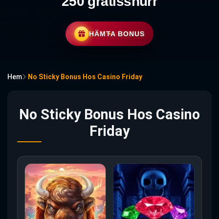
250 gratissnurr
HÄMTA BONUS
Hem
No Sticky Bonus Hos Casino Friday
No Sticky Bonus Hos Casino
Friday