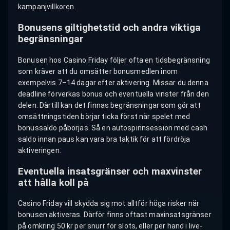
kampanjvillkoren.
Bonusens giltighetstid och andra viktiga
begränsningar
Bonusen hos Casino Friday följer ofta en tidsbegränsning
som kräver att du omsätter bonusmedlen inom
exempelvis 7–14 dagar efter aktivering. Missar du denna
deadline förverkas bonus och eventuella vinster från den
delen. Därtill kan det finnas begränsningar som gör att
omsättningstiden börjar ticka först när spelet med
bonussaldo påbörjas. Så en autospinnsession med cash
saldo innan paus kan vara bra taktik för att fördröja
aktiveringen.
Eventuella insatsgränser och maxvinster
att hålla koll på
Casino Friday vill skydda sig mot alltför höga risker när
bonusen aktiveras. Därför finns oftast maxinsatsgränser
på omkring 50 kr per snurr för slots, eller per hand i live-