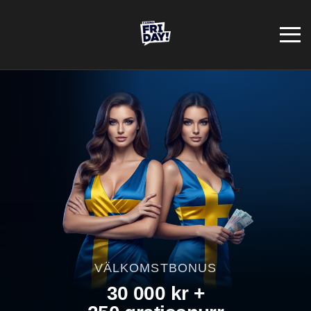
VÄLKOMSTBONUS
30 000 kr +