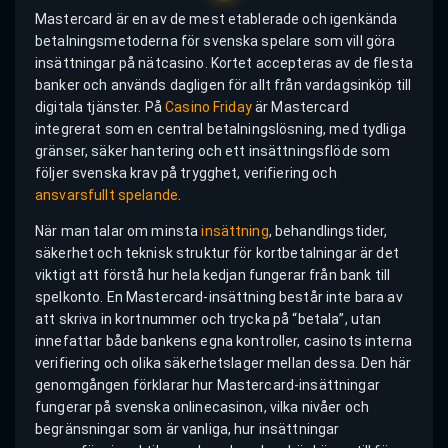
Mastercard är en av de mest etablerade och igenkända
betalningsmetoderna för svenska spelare som vill göra
insättningar på nätcasino. Kortet accepteras av de flesta
banker och används dagligen för allt från vardagsinköp till
digitala tjänster. På
Casino Friday
är Mastercard
integrerat som en central betalningslösning, med tydliga
gränser, säker hantering och ett insättningsflöde som
följer svenska krav på trygghet, verifiering och
ansvarsfullt spelande
.
När man talar om minsta
insättning
, behandlingstider,
säkerhet och teknisk struktur för kortbetalningar är det
viktigt att förstå hur hela kedjan fungerar från bank till
spelkonto. En Mastercard-insättning består inte bara av
att skriva in kortnummer och trycka på “betala”, utan
innefattar både bankens egna kontroller, casinots interna
verifiering och olika säkerhetslager mellan dessa. Den här
genomgången förklarar hur Mastercard-insättningar
fungerar på svenska onlinecasinon, vilka nivåer och
begränsningar som är vanliga, hur insättningar