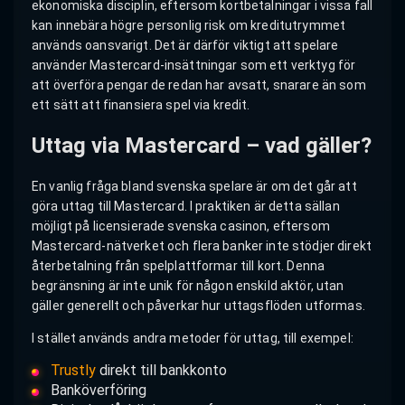
ekonomiska disciplin, eftersom kortbetalningar i vissa fall
kan innebära högre personlig risk om kreditutrymmet
används oansvarigt. Det är därför viktigt att spelare
använder Mastercard-insättningar som ett verktyg för
att överföra pengar de redan har avsatt, snarare än som
ett sätt att finansiera spel via kredit.
Uttag via Mastercard – vad gäller?
En vanlig fråga bland svenska spelare är om det går att
göra uttag till Mastercard. I praktiken är detta sällan
möjligt på licensierade svenska casinon, eftersom
Mastercard-nätverket och flera banker inte stödjer direkt
återbetalning från spelplattformar till kort. Denna
begränsning är inte unik för någon enskild aktör, utan
gäller generellt och påverkar hur uttagsflöden utformas.
I stället används andra metoder för uttag, till exempel:
Trustly
direkt till bankkonto
Banköverföring