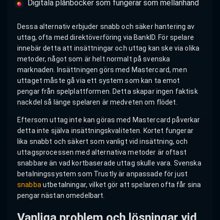
Digitala plånböcker som fungerar som mellanhand
Dessa alternativ erbjuder snabb och säker hantering av
uttag, ofta med direktöverföring via BankID. För spelare
innebär detta att insättningar och uttag kan ske via olika
metoder, något som är helt normalt på svenska
marknaden. Insättningen görs med Mastercard, men
uttaget måste gå via ett system som kan ta emot
pengar från spelplattformen. Detta skapar ingen faktisk
nackdel så länge spelaren är medveten om flödet.
Eftersom uttag inte kan göras med Mastercard påverkar
detta inte själva insättningskvaliteten. Kortet fungerar
lika snabbt och säkert som vanligt vid insättning, och
uttagsprocessen med alternativa metoder är oftast
snabbare än vad kortbaserade uttag skulle vara. Svenska
betalningssystem som Trustly är anpassade för just
snabba
utbetalningar, vilket gör att spelaren ofta får sina
pengar nästan omedelbart.
Vanliga problem och lösningar vid