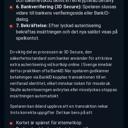
och säkerhetskod skrivs in i en krypterad betalvy.
6. Bankverifiering (3D Secure):
Spelaren slussas
vidare till bankens verifieringssida eller BankID-
dialog.
7. Bekräftelse:
Efter lyckad autentisering
bekräftas insättningen och det nya saldot visas på
spelkontot.
En viktig del av processen är 3D Secure, den
säkerhetsstandard som banker använder för att kräva
extra autentisering vid kortköp online. I Sverige innebär
detta i praktiken ofta BankID. När spelaren godkänner
betalningen via BankID kopplas transaktionen till en
verifierad identitet, vilket minskar risken för missbruk.
Skulle autentiseringen avbrytas eller misslyckas stoppas
insättningen automatiskt.
Spelaren kan ibland uppleva att en transaktion nekar
trots korrekta uppgifter. Det kan bero på att:
Kortet är spärrat för internetköp.