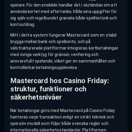
spelare. För den enskilde handlar det i slutändan om att
använda kortet med eftertanke, hålla sina uppgifter för
sig själv och regelbundet granska både spelhistorik och
kontoutdrag.
Mitt i detta system fungerar Mastercard som en stabil
brygga mellan bank och spelkonto, och på
välstrukturerade plattformar integreras kortbetalningar
med övriga verktyg för gränser, verifiering och
ansvarsfullt spelande, vilket ger en sammanhållen och
kontrollerbar betalningsupplevelse.
Mastercard hos Casino Friday:
struktur, funktioner och
säkerhetsnivåer
När betalningar görs med Mastercard på Casino Friday
hanteras varje transaktion enligt en strikt teknisk och
operativ modell som följer både svenska regler och
internationella säkerhetsstandarder. Plattformen