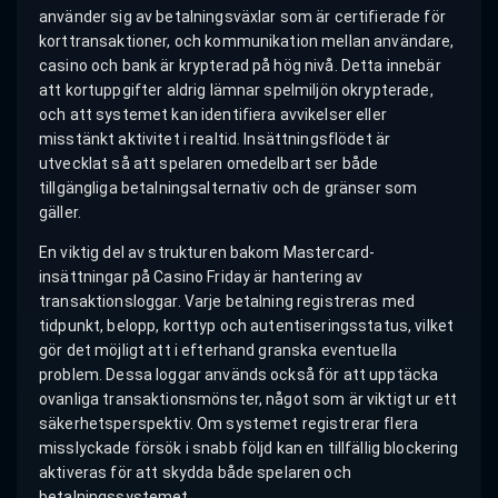
använder sig av betalningsväxlar som är certifierade för
korttransaktioner, och kommunikation mellan användare,
casino och bank är krypterad på hög nivå. Detta innebär
att kortuppgifter aldrig lämnar spelmiljön okrypterade,
och att systemet kan identifiera avvikelser eller
misstänkt aktivitet i realtid. Insättningsflödet är
utvecklat så att spelaren omedelbart ser både
tillgängliga betalningsalternativ och de gränser som
gäller.
En viktig del av strukturen bakom Mastercard-
insättningar på Casino Friday är hantering av
transaktionsloggar. Varje betalning registreras med
tidpunkt, belopp, korttyp och autentiseringsstatus, vilket
gör det möjligt att i efterhand granska eventuella
problem. Dessa loggar används också för att upptäcka
ovanliga transaktionsmönster, något som är viktigt ur ett
säkerhetsperspektiv. Om systemet registrerar flera
misslyckade försök i snabb följd kan en tillfällig blockering
aktiveras för att skydda både spelaren och
betalningssystemet.