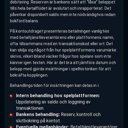
debitering. Reserven är bankens sätt att “låsa” beloppet
tills hela betalflödet är avslutat och inrapporterat. Det
påverkar disponibelt saldo men inte nödvändigtvis redan
bokförd balans.
På kontoutdraget presenteras betalningen vanligtvis
med betaltjänstleverantörens eller plattformens namn,
ofta tillsammans med en transaktionskod eller ort. Det
kan skilja sig något från hur spelplattformens varumärke
skrivs, vilket ibland väcker frågor hos spelare som inte
känner igen texten. Här är det bra att jämföra datum och
belopp med gjorda insättningar i spelhistoriken för att
bekräfta kopplingen.
Behandlingstiden för insättningen kan delas in i:
Intern behandling hos spelplattformen:
Uppdatering av saldo och loggning av
transaktionen.
Bankens behandling:
Reserv, kontroll och
slutbokning på kontot.
Eventuella mellanhänder:
Betaltjänstleverantörer