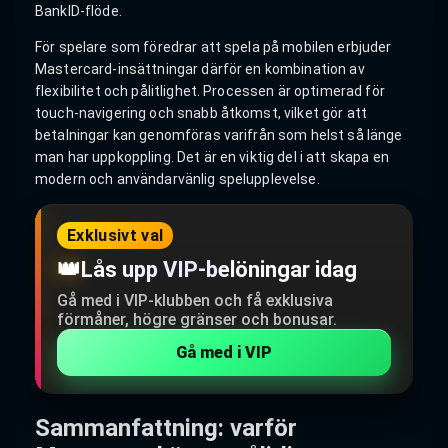
BankID-flöde.
För spelare som föredrar att spela på mobilen erbjuder
Mastercard-insättningar därför en kombination av
flexibilitet och pålitlighet. Processen är optimerad för
touch-navigering och snabb åtkomst, vilket gör att
betalningar kan genomföras varifrån som helst så länge
man har uppkoppling. Det är en viktig del i att skapa en
modern och användarvänlig spelupplevelse.
Exklusivt val
👑
Lås upp VIP-belöningar idag
Gå med i VIP-klubben och få exklusiva
förmåner, högre gränser och bonusar.
Gå med i VIP
Sammanfattning: varför