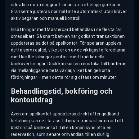
situation extra noggrant innan större belopp godkänns.
Gränserna justeras normalt inte automatiskt utan kräver
aktiv begäran och manuell kontroll.
Insättningar med Mastercard behandlas i de flesta fall
omedelbart. Så snart banken har godkänt transaktionen
uppdateras saldot på spelkontot. För spelaren upplevs
detta som realtid, vilket är en av de viktigaste fördelarna
med kortbetalningar jämfört med traditionella
banköverföringar. Dock kan korten i enstaka fall hanteras
via mellanliggande betalväxlar, vilket kan ge korta
fördröjningar – men detta rör sig oftast om minuter.
Behandlingstid, bokföring och
kontoutdrag
Även om spelkontot uppdateras direkt efter godkänd
betalning kan det ta viss tid innan transaktionen är fullt
bokförd på bankkontot. Till en början syns ofta en
reservation, som senare omvandlas till en slutlig