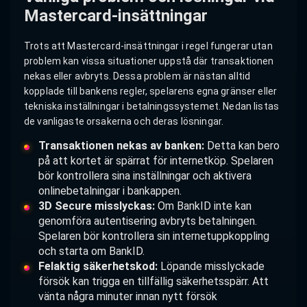
Mastercard-insättningar
Trots att Mastercard-insättningar i regel fungerar utan
problem kan vissa situationer uppstå där transaktionen
nekas eller avbryts. Dessa problem är nästan alltid
kopplade till bankens regler, spelarens egna gränser eller
tekniska inställningar i betalningssystemet. Nedan listas
de vanligaste orsakerna och deras lösningar.
Transaktionen nekas av banken:
Detta kan bero
på att kortet är spärrat för internetköp. Spelaren
bör kontrollera sina inställningar och aktivera
onlinebetalningar i bankappen.
3D Secure misslyckas:
Om BankID inte kan
genomföra autentisering avbryts betalningen.
Spelaren bör kontrollera sin internetuppkoppling
och starta om BankID.
Felaktig säkerhetskod:
Löpande misslyckade
försök kan trigga en tillfällig säkerhetsspärr. Att
vänta några minuter innan nytt försök