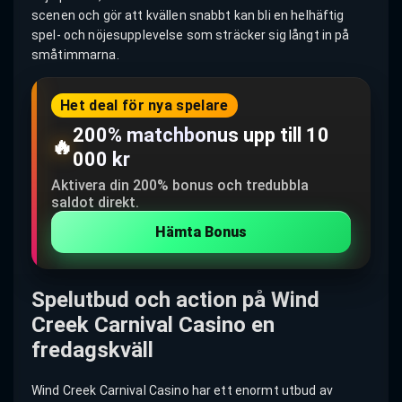
scenen och gör att kvällen snabbt kan bli en helhäftig
spel- och nöjesupplevelse som sträcker sig långt in på
småtimmarna.
Het deal för nya spelare
200% matchbonus upp till 10
🔥
000 kr
Aktivera din 200% bonus och tredubbla
saldot direkt.
Hämta Bonus
Spelutbud och action på Wind
Creek Carnival Casino en
fredagskväll
Wind Creek Carnival Casino har ett enormt utbud av