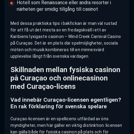
Hotell som Renaissance eller andra resorter i
närheten ger smidig tillgång till casinot
Med dessa praktiska tips i bakfickan är man väl rustad
för att få ut det mesta av en fredagskväll i ett av
Karibiens lyxigaste casinon – Wind Creek Carnival Casino
på Curaçao. Det är en plats där spelmöjligheter, sociala
möten och musik kombineras till en minnesvärd
upplevelse långt från svenska vardagen.
Skillnaden mellan fysiska casinon
på Curaçao och onlinecasinon
med Curaçao-licens
Vad innebär Curaçao-licensen egentligen?
En rak förklaring för svenska spelare
Curaçao-licensen är en spellicens utfärdad av öns
myndigheter, men här gäller en viktig distinktion: licensen
kan gälla både för fysiska casinon på plats och för