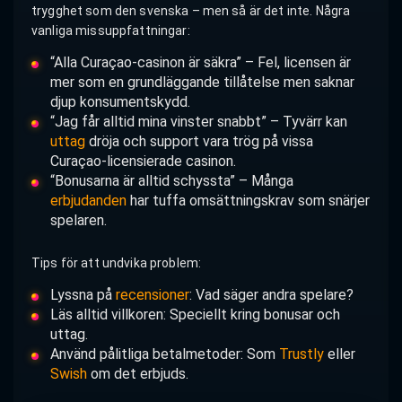
trygghet som den svenska – men så är det inte. Några
vanliga missuppfattningar:
“Alla Curaçao-casinon är säkra” – Fel, licensen är
mer som en grundläggande tillåtelse men saknar
djup konsumentskydd.
“Jag får alltid mina vinster snabbt” – Tyvärr kan
uttag
dröja och support vara trög på vissa
Curaçao-licensierade casinon.
“Bonusarna är alltid schyssta” – Många
erbjudanden
har tuffa omsättningskrav som snärjer
spelaren.
Tips för att undvika problem:
Lyssna på
recensioner
: Vad säger andra spelare?
Läs alltid villkoren: Speciellt kring bonusar och
uttag.
Använd pålitliga betalmetoder: Som
Trustly
eller
Swish
om det erbjuds.