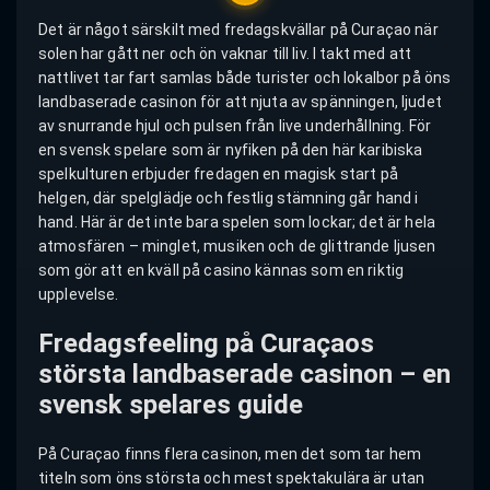
Det är något särskilt med fredagskvällar på Curaçao när
solen har gått ner och ön vaknar till liv. I takt med att
nattlivet tar fart samlas både turister och lokalbor på öns
landbaserade casinon för att njuta av spänningen, ljudet
av snurrande hjul och pulsen från live underhållning. För
en svensk spelare som är nyfiken på den här karibiska
spelkulturen erbjuder fredagen en magisk start på
helgen, där spelglädje och festlig stämning går hand i
hand. Här är det inte bara spelen som lockar; det är hela
atmosfären – minglet, musiken och de glittrande ljusen
som gör att en kväll på casino kännas som en riktig
upplevelse.
Fredagsfeeling på Curaçaos
största landbaserade casinon – en
svensk spelares guide
På Curaçao finns flera casinon, men det som tar hem
titeln som öns största och mest spektakulära är utan