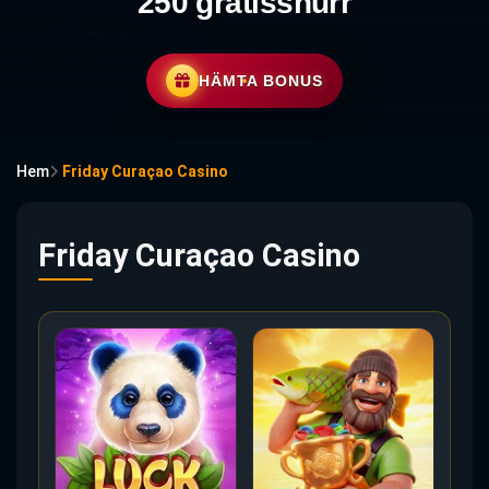
250 gratissnurr
HÄMTA BONUS
Hem
Friday Curaçao Casino
Friday Curaçao Casino