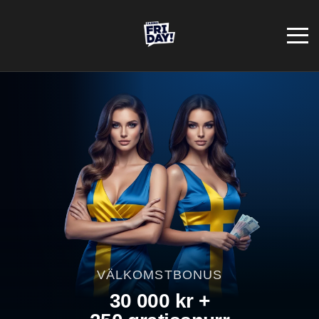
VÄLKOMSTBONUS
30 000 kr +