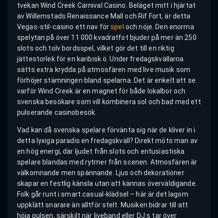
tvekan Wind Creek Carnival Casino. Beläget mitt i hjärtat
av Willemstads Renaissance Mall och Rif Fort, är detta
Vegas-stil-casino ett nav för
spel
och nöje. Den enorma
spelytan på över 11 000 kvadratfot bjuder på mer än 250
slots och tolv bordsspel, vilket gör det till en riktig
jättestorlek för en karibisk ö. Under fredagskvällarna
sätts extra krydda på atmosfären med live musik som
förhöjer stämningen bland spelarna. Det är enkelt att se
varför Wind Creek är en magnet för både lokalbor och
svenska besökare som vill kombinera sol och bad med ett
pulserande casinobesök.
Vad kan då svenska spelare förvänta sig när de kliver in i
detta lyxiga paradis en fredagskväll? Direkt möts man av
en hög energi, där ljudet från slots och entusiastiska
spelare blandas med rytmer från scenen. Atmosfären är
välkomnande men spännande. Ljus och dekorationer
skapar en festlig känsla utan att kännas överväldigande.
Folk går runt i smart casual-klädsel – här är det lagom
uppklätt snarare än alltför stelt. Musiken bidrar till att
höja pulsen, särskilt när liveband eller DJ:s tar över