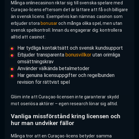
Många onlinecasinon riktar sig till svenska spelare med
Curaçao-licens eftersom det är lättare att få och billigare
än svensk licens. Exempelvis kan nämnas casinon som
erbjuder stora
bonusar
och många olika spel, men utan
svensk spelkontroll. Innan du engagerar dig: kontrollera
alltid att casinot:
Har tydliga kontaktsätt och svensk kundsupport
Erbjuder transparenta
bonusvillkor
utan orimliga
omsättningskrav
Använder välkända betalmetoder
Har genuina licensuppgifter och regelbunden
revision för rättvist spel
Glöm inte att Curaçao-licensen inte garanterar skydd
mot oseriösa aktörer – egen research lönar sig alltid.
Vanliga missförstånd kring licensen och
hur man undviker fällor
Många tror att en Curaçao-licens betyder samma