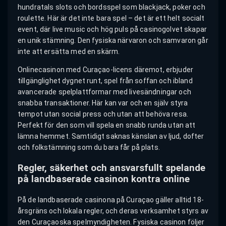
hundratals slots och bordsspel som blackjack, poker och
roulette. Här är det inte bara spel – det är ett helt socialt
event, där live music och hög puls på casinogolvet skapar
en unik stämning. Den fysiska närvaron och samvaron går
inte att ersätta med en skärm.
Onlinecasinon med Curaçao-licens däremot, erbjuder
tillgänglighet dygnet runt, spel från soffan och ibland
avancerade spelplattformar med livesändningar och
snabba transaktioner. Här kan var och en själv styra
tempot utan social press och utan att behöva resa.
Perfekt för den som vill spela en snabb runda utan att
lämna hemmet. Samtidigt saknas känslan av ljud, dofter
och folkstämning som du bara får på plats.
Regler, säkerhet och ansvarsfullt spelande
på landbaserade casinon kontra online
På de landbaserade casinona på Curaçao gäller alltid 18-
årsgräns och lokala regler, och deras verksamhet styrs av
den Curaçaoska spelmyndigheten. Fysiska casinon följer