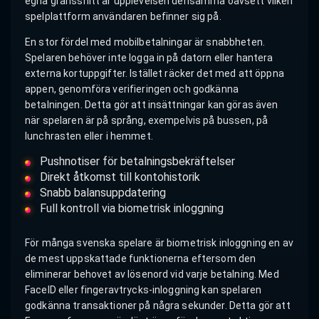
egna gränssnitt är upplevelsen densamma oavsett vilken
spelplattform användaren befinner sig på.
En stor fördel med mobilbetalningar är snabbheten.
Spelaren behöver inte logga in på datorn eller hantera
externa kortuppgifter. Istället räcker det med att öppna
appen, genomföra verifieringen och godkänna
betalningen. Detta gör att insättningar kan göras även
när spelaren är på språng, exempelvis på bussen, på
lunchrasten eller i hemmet.
Pushnotiser för betalningsbekräftelser
Direkt åtkomst till kontohistorik
Snabb balansuppdatering
Full kontroll via biometrisk inloggning
För många svenska spelare är biometrisk inloggning en av
de mest uppskattade funktionerna eftersom den
eliminerar behovet av lösenord vid varje betalning. Med
FaceID eller fingeravtrycks-inloggning kan spelaren
godkänna transaktioner på några sekunder. Detta gör att