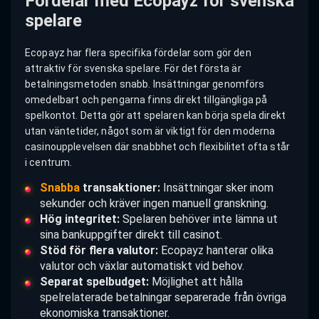
Fördelar med Ecopayz för svenska
spelare
Ecopayz har flera specifika fördelar som gör den
attraktiv för svenska spelare. För det första är
betalningsmetoden snabb. Insättningar genomförs
omedelbart och pengarna finns direkt tillgängliga på
spelkontot. Detta gör att spelaren kan börja spela direkt
utan väntetider, något som är viktigt för den moderna
casinoupplevelsen där snabbhet och flexibilitet ofta står
i centrum.
Snabba
transaktioner:
Insättningar sker inom
sekunder och kräver ingen manuell granskning.
Hög integritet:
Spelaren behöver inte lämna ut
sina bankuppgifter direkt till casinot.
Stöd för flera valutor:
Ecopayz hanterar olika
valutor och växlar automatiskt vid behov.
Separat spelbudget:
Möjlighet att hålla
spelrelaterade betalningar separerade från övriga
ekonomiska transaktioner.