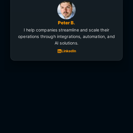
Peter B.
I help companies streamline and scale their
operations through integrations, automation, and
AI solutions.
LinkedIn