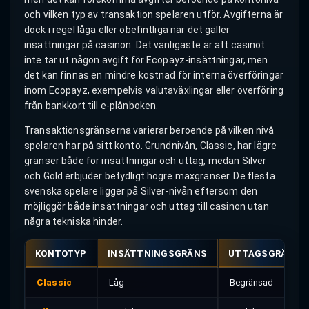
och vilken typ av transaktion spelaren utför. Avgifterna är
dock i regel låga eller obefintliga när det gäller
insättningar på casinon. Det vanligaste är att casinot
inte tar ut någon avgift för Ecopayz-insättningar, men
det kan finnas en mindre kostnad för interna överföringar
inom Ecopayz, exempelvis valutaväxlingar eller överföring
från bankkort till e-plånboken.
Transaktionsgränserna varierar beroende på vilken nivå
spelaren har på sitt konto. Grundnivån, Classic, har lägre
gränser både för insättningar och uttag, medan Silver
och Gold erbjuder betydligt högre maxgränser. De flesta
svenska spelare ligger på Silver-nivån eftersom den
möjliggör både insättningar och uttag till casinon utan
några tekniska hinder.
KONTOTYP
INSÄTTNINGSGRÄNS
UTTAGSGRÄNS
Classic
Låg
Begränsad