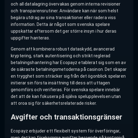
och all datalagring övervakas genom interna revisioner
och transparensrutiner. Användare kan när som helst
begära utdrag av sina transaktioner eller radera viss
information. Detta är något som svenska spelare
uppskattar eftersom det ger större insyn i hur deras
uppgifter hanteras.
Genom att kombinera robust dataskydd, avancerad
kryptering, stark autentisering och strikt reglerad
betalningshantering har Ecopayz etablerat sig som en av
de säkraste betalningsmetoderna på casinon. Det skapar
en trygghet som sträcker sig från det ögonblick spelaren
initierar sin första insättning till dess att uttagen
genomförs och verifieras. För svenska spelare innebär
det att de kan fokusera på själva spelupplevelsen utan
att oroa sig för säkerhetsrelaterade risker.
Avgifter och transaktionsgränser
Ecopayz erbjuder ett flexibelt system för överföringar,
men det kan förekomma avgifter beroende på kontonivå