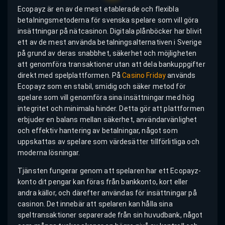
Ecopayz är en av de mest etablerade och flexibla
betalningsmetoderna för svenska spelare som vill göra
insättningar på nätcasinon. Digitala plånböcker har blivit
ett av de mest använda betalningsalternativen i Sverige
på grund av deras snabbhet, säkerhet och möjligheten
att genomföra transaktioner utan att dela bankuppgifter
direkt med spelplattformen. På
Casino Friday
används
Ecopayz som en stabil, smidig och säker metod för
spelare som vill genomföra sina insättningar med hög
integritet och minimala hinder. Detta gör att plattformen
erbjuder en balans mellan säkerhet, användarvänlighet
och effektiv hantering av betalningar, något som
uppskattas av spelare som värdesätter tillförlitliga och
moderna lösningar.
Tjänsten fungerar genom att spelaren har ett Ecopayz-
konto dit pengar kan föras från bankkonto, kort eller
andra källor, och därefter användas för insättningar på
casinon. Det innebär att spelaren kan hålla sina
speltransaktioner separerade från sin huvudbank, något