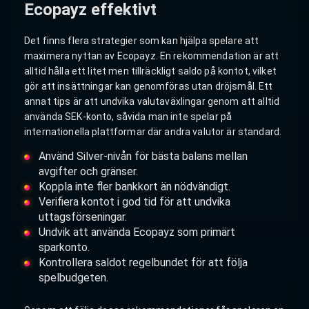
Ecopayz effektivt
Det finns flera strategier som kan hjälpa spelare att
maximera nyttan av Ecopayz. En rekommendation är att
alltid hålla ett litet men tillräckligt saldo på kontot, vilket
gör att insättningar kan genomföras utan dröjsmål. Ett
annat tips är att undvika valutaväxlingar genom att alltid
använda SEK-konto, såvida man inte spelar på
internationella plattformar där andra valutor är standard.
Använd Silver-nivån för bästa balans mellan
avgifter och gränser.
Koppla inte fler bankkort än nödvändigt.
Verifiera kontot i god tid för att undvika
uttagsförseningar.
Undvik att använda Ecopayz som primärt
sparkonto.
Kontrollera saldot regelbundet för att följa
spelbudgeten.