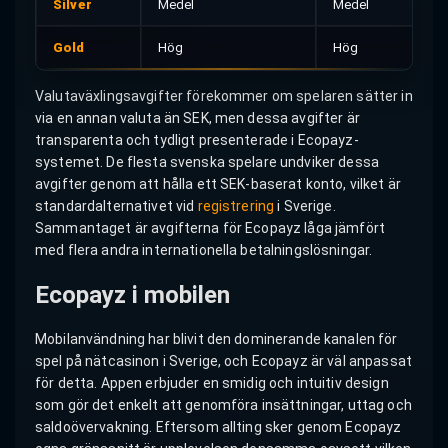
Silver
Medel
Medel
Gold
Hög
Hög
Valutaväxlingsavgifter förekommer om spelaren sätter in
via en annan valuta än SEK, men dessa avgifter är
transparenta och tydligt presenterade i Ecopayz-
systemet. De flesta svenska spelare undviker dessa
avgifter genom att hålla ett SEK-baserat konto, vilket är
standardalternativet vid
registrering
i Sverige.
Sammantaget är avgifterna för Ecopayz låga jämfört
med flera andra internationella betalningslösningar.
Ecopayz i mobilen
Mobilanvändning har blivit den dominerande kanalen för
spel på nätcasinon i Sverige, och Ecopayz är väl anpassat
för detta. Appen erbjuder en smidig och intuitiv design
som gör det enkelt att genomföra insättningar, uttag och
saldoövervakning. Eftersom allting sker genom Ecopayz