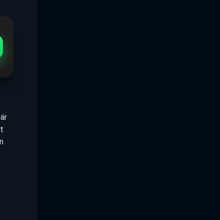
är
tt
en