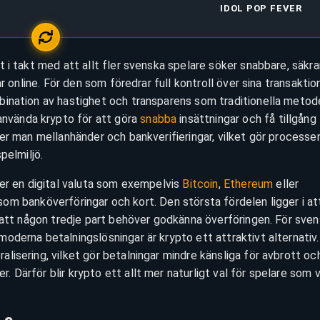
IDOL POP FEVER
 i takt med att allt fler svenska spelare söker snabbare, säkra
r online. För den som föredrar full kontroll över sina transaktio
bination av hastighet och transparens som traditionella metod
använda krypto för att göra
snabba
insättningar och få tillgång t
er man mellanhänder och bankverifieringar, vilket gör processe
pelmiljö.
er en digital valuta som exempelvis
Bitcoin
,
Ethereum
eller
v som banköverföringar och kort. Den största fördelen ligger i at
 att någon tredje part behöver godkänna överföringen. För sve
derna betalningslösningar är krypto ett attraktivt alternativ.
isering, vilket gör betalningar mindre känsliga för avbrott oc
ärför blir krypto ett allt mer naturligt val för spelare som vi