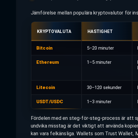
Jämförelse mellan populära kryptovalutor för ins
KRYPTOVALUTA
HASTIGHET
Bitcoin
5–20 minuter
Ethereum
1–5 minuter
Litecoin
30–120 sekunder
USDT/USDC
1–3 minuter
Fördelen med en steg-för-steg-process är att sp
undvika misstag är det viktigt att använda kopi
kan vara felkänsliga. Wallets som Trust Wallet,