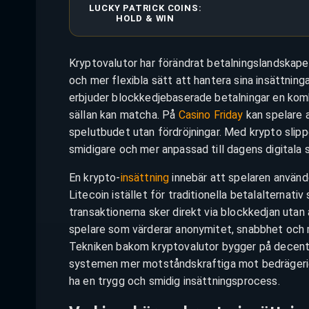
LUCKY PATRICK COINS:
HOLD & WIN
Kryptovalutor har förändrat betalningslandskapet
och mer flexibla sätt att hantera sina insättninga
erbjuder blockkedjebaserade betalningar en kom
sällan kan matcha. På
Casino Friday
kan spelare 
spelutbudet utan fördröjningar. Med krypto slipp
smidigare och mer anpassad till dagens digitala s
En krypto-
insättning
innebär att spelaren använd
Litecoin istället för traditionella betalalternati
transaktionerna sker direkt via blockkedjan utan
spelare som värderar anonymitet, snabbhet och mo
Tekniken bakom kryptovalutor bygger på decentral
systemen mer motståndskraftiga mot bedrägerier. D
ha en trygg och smidig insättningsprocess.