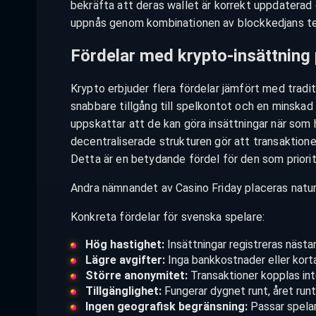
bekräfta att deras wallet är korrekt uppdatera
uppnås genom kombinationen av blockkedjans tek
Fördelar med krypto-insättning
Krypto erbjuder flera fördelar jämfört med tradi
snabbare tillgång till spelkontot och en minsk
uppskattar att de kan göra insättningar när som
decentraliserade strukturen gör att transaktione
Detta är en betydande fördel för den som priorit
Andra nämnandet av Casino Friday placeras naturl
Konkreta fördelar för svenska spelare:
Hög hastighet:
Insättningar registreras nästan
Lägre avgifter:
Inga bankkostnader eller korta
Större anonymitet:
Transaktioner kopplas inte
Tillgänglighet:
Fungerar dygnet runt, året runt
Ingen geografisk begränsning:
Passar spelar