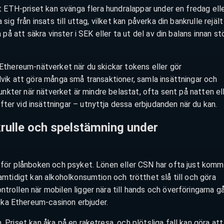
att ETH-priset kan svänga flera hundralappar under en fredag ell
 sig från insats till uttag, vilket kan påverka din bankrulle rejäl
a på att säkra vinster i SEK eller ta ut del av din balans innan st
å Ethereum-nätverket när du skickar tokens eller gör
ndvik att göra många små transaktioner, samla insättningar och
dpunkter när nätverket är mindre belastat, ofta sent på natten el
ter vid insättningar – utnyttja dessa erbjudanden när du kan.
rulle och spelstämning under
e för plånboken och psyket. Lönen eller CSN har ofta just komm
Samtidigt kan alkoholkonsumtion och trötthet slå till och göra
trollen när mobilen ligger nära till hands och överföringarna g
ka Ethereum-casinon erbjuder.
. Priset kan åka på en raketresa, och plötsliga fall kan göra att