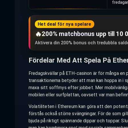
fredaga
Het deal för nya spelare
🔥
200% matchbonus upp till 10 
Aktivera din 200% bonus och tredubbla saldo
Fördelar Med Att Spela På Eth
Fredagskvällar på ETH-casinon är för många en 
transaktionerna betyder att man kan hoppa in i sp
maxa sitt soffmys efter jobbet. Mer mobilvänlig
mobilen eller surfplattan, oavsett var man befinn
Volatiliteten i Ethereum kan göra att den potenti
förstås också större svängningar. För de som gilla
bjuda på riktigt spännande dippar och toppar. S
man kan kombinera spel med sociala sammanhang el