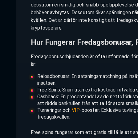
dessutom en smidig och snabb spelupplevelse där 
behöver avbrytas. Dessutom ökar spänningen när 
kvällen. Det är därför inte konstigt att fredagskv
kryptospelare.
Hur Fungerar Fredagsbonusar, 
Fredagsbonuserbjudanden är ofta utformade för 
är:
Reloadbonusar: En satsningsmatchning på insä
insatsen.
Free Spins: Snurr utan extra kostnad i utvalda s
Cashback: En procentandel av de nettoförluster
att rädda bankrullen från att ta för stora smälla
Turneringar och
VIP
-booster: Exklusiva tävlin
fredagskvällen.
Free spins fungerar som ett gratis tillfälle att s