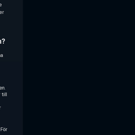
e
er
n?
na
en.
till
r
 För