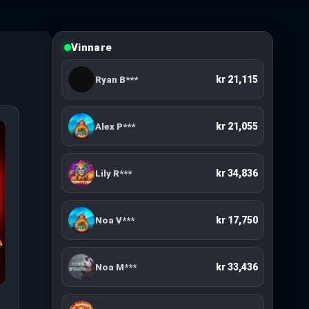
Vinnare
kr 21,115
Ryan B***
kr 21,055
Alex P***
kr 34,836
Lily R***
kr 17,750
Noa V***
kr 33,436
Noa M***