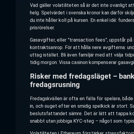
Vad gäller volatiliteten så är det inte ovanligt 
helg. Spelvärdet i svenska kronor kan därför skilja
du inte håller koll på kursen. En enkel idé: funder
prisrörelser.
Gasavgifter, eller ”transaction fees”, uppstår p
kontraktsanrop. För att hålla nere avgifterna: u
uttag istället. Bli även familjär med att välja ti
tidig morgon. Vissa casinon kompenserar gasavgif
Risker med fredagsläget – bank
fredagsrusning
Fredagskvällen är ofta en fälla för spelare, båd
in, och suget efter en smidig spelkick är stort. 
beslutsfattandet sämre. Det är lätt att tappa kon
snabbt utan jobbiga KYC-steg – något som typis
Volatiliteten i Ethereum förstärker stressfaktorn