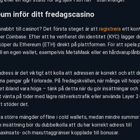
um inför ditt fredagscasino
nabbt till casinot? Det första steget är att
registrera
ett kon
 Coinbase. Efter att ha verifierat din identitet (KYC) lägger du
 köper du Ethereum (ETH) direkt på plattformen. För att spela 
ll en egen wallet, exempelvis MetaMask eller en hårdvaruplånb
adress är det viktigt att kolla att adressen är korrekt och att d
ina pengar går förlorade. På fredagskvällen, när många vill hopp
t ibland vara höga – tänk på detta när du gör insättningar och
t vänta på tider med lägre nätverkstrafik eller använda Layer 2
t stöder det.
a större mängder offline i cold wallets, medan mindre summor
 insättning bör du dubbelkolla att du har korrekt adress till
maxinsats- och maxuttaggränser kopplade till bonusar.